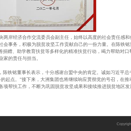
央两岸经济合作交流委员会副主任，始终以高度的社会责任感和
社会事务，积极为脱贫攻坚工作贡献自己的一份力量。在陈铁铭
慈善捐赠、助学教育扶贫等多样化的精准扶贫行动，竭力帮助对口
业家的责任与担当。
，陈铁铭董事长表示，十分感谢台盟中央的肯定。诚如习近平总
斗的起点。”接下来，大洲集团也将继续响应贯彻党的号召，在推
各项帮扶工作，不断为巩固脱贫攻坚成果和接续推进脱贫地区发
Copyr