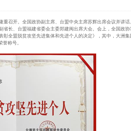
隆重召开。全国政协副主席、台盟中央主席苏辉出席会议并讲话
副省长、台盟福建省委会主委郑建闽出席大会。会上，全国政协
表彰全盟脱贫攻坚先进集体和先进个人的决定》，其中，大洲集
荣誉称号。