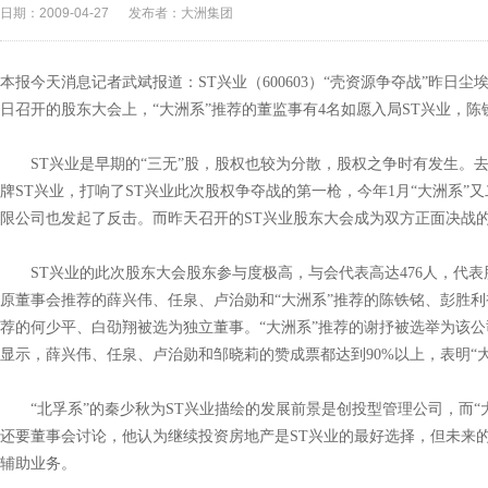
日期：2009-04-27
发布者：大洲集团
本报今天消息记者武斌报道：ST兴业（600603）“壳资源争夺战”昨日
日召开的股东大会上，“大洲系”推荐的董监事有4名如愿入局ST兴业，
ST兴业是早期的“三无”股，股权也较为分散，股权之争时有发生。去年
牌ST兴业，打响了ST兴业此次股权争夺战的第一枪，今年1月“大洲系”
限公司也发起了反击。而昨天召开的ST兴业股东大会成为双方正面决战
ST兴业的此次股东大会股东参与度极高，与会代表高达476人，代表股
原董事会推荐的薛兴伟、任泉、卢治勋和“大洲系”推荐的陈铁铭、彭胜利
荐的何少平、白劭翔被选为独立董事。“大洲系”推荐的谢抒被选举为该
显示，薛兴伟、任泉、卢治勋和邹晓莉的赞成票都达到90%以上，表明“
“北孚系”的秦少秋为ST兴业描绘的发展前景是创投型管理公司，而“
还要董事会讨论，他认为继续投资房地产是ST兴业的最好选择，但未来
辅助业务。